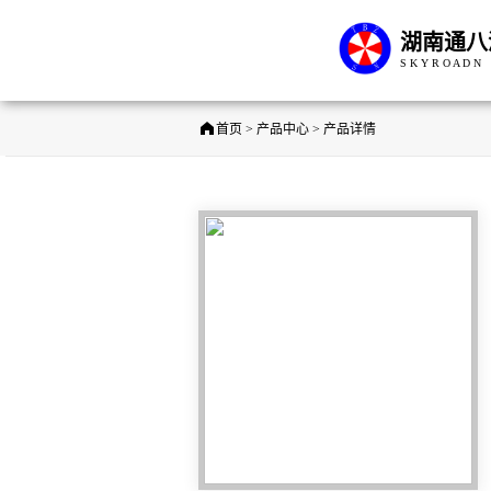
湖南通八
S K Y R O A D N
首页 > 产品中心 > 产品详情