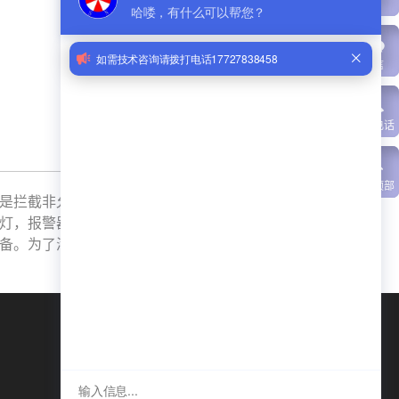
QQ
微信
联系电话
返回顶部
是拦截非允许车辆及恐怖车辆通行的理
灯，报警器等连接的接口，该产品不仅
备。为了满足各种的使用状况，本产品
手机：
18928408112
电话：
0755-27472568