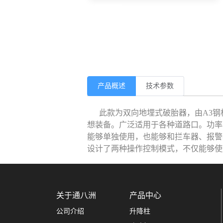
产品概述
技术参数
此款为双向地埋式破胎器，由A3钢板
想装备。广泛适用于各种道路口。功率
能够单独使用，也能够和拦车器、报警
设计了两种操作控制模式，不仅能够使
关于通八洲
产品中心
公司介绍
升降柱