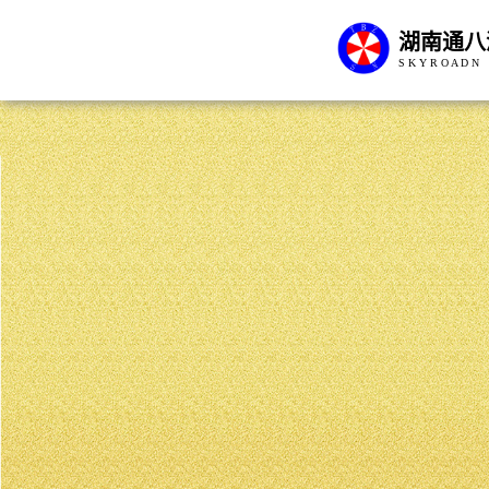
湖南通八
S K Y R O A D N