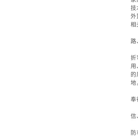
技
外
相
产
路
公
折
用
的
地
公
奉
公
信
我
防