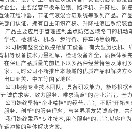
术企业。主要经营平板车位锁、路障机、升降柱、防
置油缸缓冲器，节能气液混合缸系统等系列产品。产
关部门认证，拥有自主知识产权、升降柱液压系统装
品主要应用于管理控制重点防范区域路口的机动车
、学校、检测站、机场、步行街、停车场等领域。
司拥有整套全数控精加工设备：有大型剪板机、线
弯机等设备技术力量雄厚，检测设备齐全，质保体系
、在保证产品质量的前提下以多品种经营特色及薄利
厂家。同时公司不断推出本领域的优质产品和解决方
，出口洲美、中东等国家地区。
司拥有专业技术团队，具备研发能力，能够根据客
行“诚信求实、致力服务、唯求满意”的企业宗旨，全
司始终坚持“企业精神”的经营宗旨，不断“开拓创新
、服务、创新”的服务理念，与各界朋友竭诚合作、共
们始终秉承”专注技术,用心服务”的宗旨,以客户
车辆冲撞的整体解决方案。