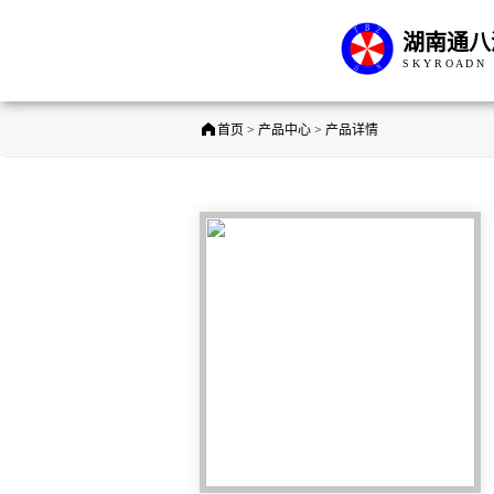
湖南通八
S K Y R O A D N
首页 > 产品中心 > 产品详情